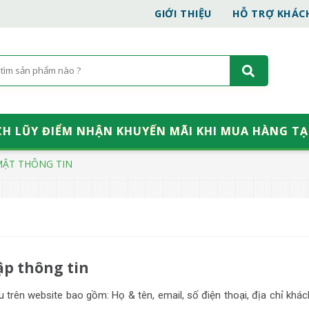
GIỚI THIỆU
HỖ TRỢ KHÁ
CH LŨY ĐIỂM NHẬN KHUYẾN MÃI KHI MUA HÀNG TẠ
MẬT THÔNG TIN
n
ập thông tin
 trên website bao gồm: Họ & tên, email, số điện thoại, địa chỉ khác