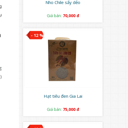
Nho Chile sấy dẻo
g
ụ
Giá bán:
70,000 đ
n
- 12 %
g
)
Hạt tiêu đen Gia Lai
Giá bán:
75,000 đ