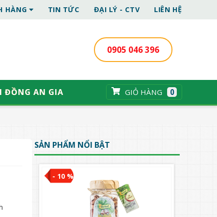
CH HÀNG
TIN TỨC
ĐẠI LÝ - CTV
LIÊN HỆ
0905 046 396
I ĐỒNG AN GIA
GIỎ HÀNG
0
SẢN PHẨM NỔI BẬT
- 10 %
h