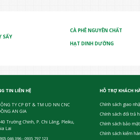
CÀ PHÊ NGUYÊN CHẤT
Y SẤY
HẠT DINH DƯỠNG
G TIN LIÊN HỆ
HỖ TRỢ KHÁCH H
Chính sách giao nh
ÔNG TY CP ĐT & TM UD NN CNC
ỒNG AN GIA
Chính sách đổi trả 
40 Trường Chinh, P. Chi Lăng, Pleiku,
Chính sách bảo mật
ia Lai
Chính sách kiểm hà
905 046 396 - 0935 797 123