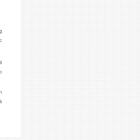
g
c
á
p
h
à