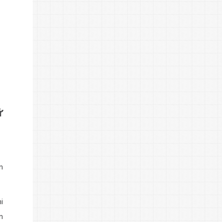
ữ
n
i
n