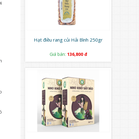
i
Hạt điều rang củi Hải Bình 250gr
Giá bán:
136,800 đ
n
o
ó