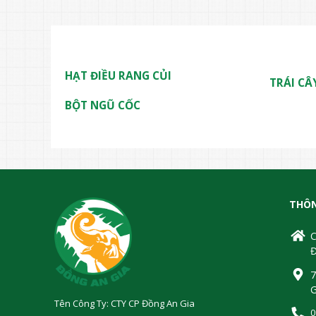
HẠT ĐIỀU RANG CỦI
TRÁI CÂ
BỘT NGŨ CỐC
THÔN
C
Đ
7
G
Tên Công Ty: CTY CP Đồng An Gia
0