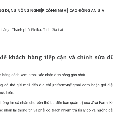
NG DỤNG NÔNG NGHIỆP CÔNG NGHỆ CAO ĐỒNG AN GIA
 Lăng, Thành phố Pleiku, Tỉnh Gia Lai
để khách hàng tiếp cận và chỉnh sửa d
nh bằng cách xem email xác nhận đơn hàng gần nhất.
ng có thể gửi mail đến địa chỉ
jraifarmvn@gmail.com
hoặc gọi điệ
hực hiện.
thông tin cá nhân cho bên thứ ba đến ban quản trị của J'rai Farm. Kh
c nhận lại thông tin và phải có trách nhiệm trả lời lý do và hướng dẫ