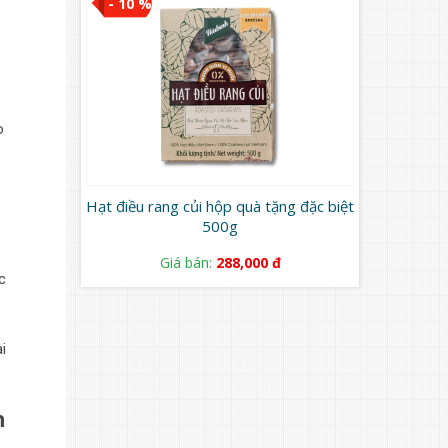
- 10 %
o
Hạt điều rang củi hộp quà tặng đặc biệt
500g
Giá bán:
288,000 đ
c
i
h