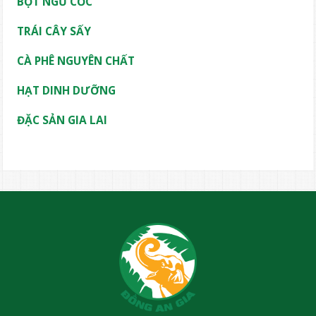
BỘT NGŨ CỐC
TRÁI CÂY SẤY
CÀ PHÊ NGUYÊN CHẤT
HẠT DINH DƯỠNG
ĐẶC SẢN GIA LAI